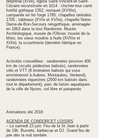
delphinal (XIVe), eglise Saint-Vincent-et-Saint-
Cézaire reconstruite en 1614 : clocher-tour carré
fortifié gothique 1352, restauré (XVIIIe),
campanile en fer forgé 1785, chapelles latérales
1705 ; tableaux (XVIe et XVIIe), chapelle Notre-
Dame-de-Bon-Secours néogothique, aménagée
en 1863 dans la tour Randonne. Musée
Archéologique, musée de l'Olivier, musée de la
Moto, les vieux moulins à huile (XVIIIe et
XIXe), la scourtinerie (dernière fabrique en
France).
Activités conseillées : randonnées (environ 400
km de circuits pédestres balisés), randonnées
vélo et VTT (8 itinéraires balisés qui vous
emmèneront à Aubres, Montaulieu, Venterol),
randonnées équestres (2500 km balisés dans
tout le département), parc de loisirs aquatiques
de la ville de Nyons, vol libre et parapente.
Animations été 2018
AGENDA DE CONDORCET LOISIRS
– Le samedi 23 juin: Feu de la St Jean à partir
de 19h. Buvette, barbecue et DJ. Grand feu de
joie dès la nuit tombée.