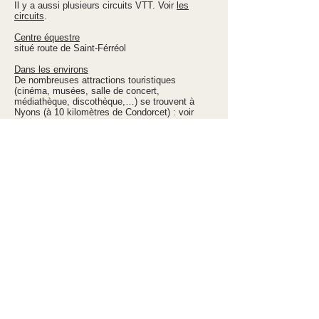
Il y a aussi plusieurs circuits VTT. Voir
les
circuits
.
Centre équestre
situé route de Saint-Férréol
Dans les environs
De nombreuses attractions touristiques
(cinéma, musées, salle de concert,
médiathèque, discothèque,…) se trouvent à
Nyons (à 10 kilomètres de Condorcet) : voir
l’
Office de Tourisme du Pays de Nyons
.