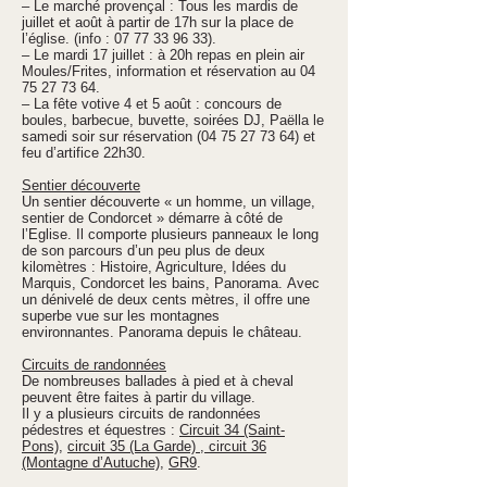
– Le marché provençal : Tous les mardis de
juillet et août à partir de 17h sur la place de
l’église. (info :
07 77 33 96 33)
.
– Le mardi 17 juillet : à 20h repas en plein air
Moules/Frites, information et réservation au
04
75 27 73 64
.
– La fête votive 4 et 5 août : concours de
boules, barbecue, buvette, soirées DJ, Paëlla le
samedi soir sur réservation
(04 75 27 73 64)
et
feu d’artifice 22h30.
Sentier découverte
Un sentier découverte « un homme, un village,
sentier de Condorcet » démarre à côté de
l’Eglise. Il comporte plusieurs panneaux le long
de son parcours d’un peu plus de deux
kilomètres : Histoire, Agriculture, Idées du
Marquis, Condorcet les bains, Panorama. Avec
un dénivelé de deux cents mètres, il offre une
superbe vue sur les montagnes
environnantes. Panorama depuis le château.
Circuits de randonnées
De nombreuses ballades à pied et à cheval
peuvent être faites à partir du village.
Il y a plusieurs circuits de randonnées
pédestres et équestres :
Circuit 34 (Saint-
Pons)
,
circuit 35 (La Garde)
,
circuit 36
(Montagne d’Autuche)
,
GR9
.